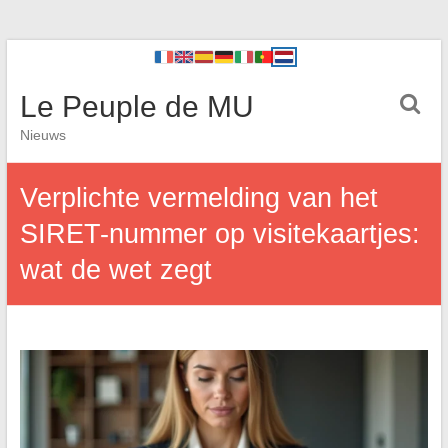
Le Peuple de MU
Nieuws
Verplichte vermelding van het
SIRET-nummer op visitekaartjes:
wat de wet zegt