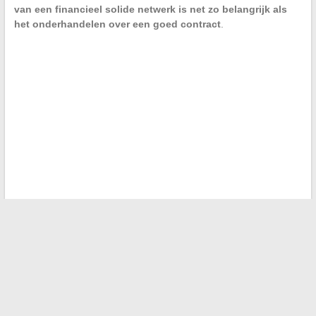
van een financieel solide netwerk is net zo belangrijk als
het onderhandelen over een goed contract
.
←
Betekenis en inspiratie achter de tatoeages van de zanger
van Imagine Dragons