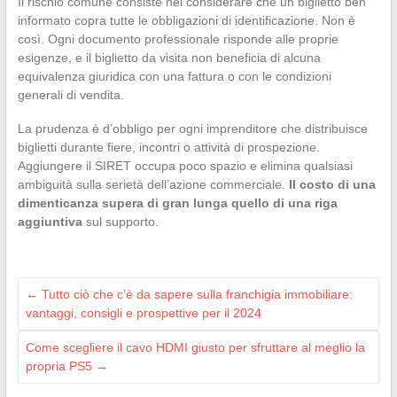
Il rischio comune consiste nel considerare che un biglietto ben
informato copra tutte le obbligazioni di identificazione. Non è
così. Ogni documento professionale risponde alle proprie
esigenze, e il biglietto da visita non beneficia di alcuna
equivalenza giuridica con una fattura o con le condizioni
generali di vendita.
La prudenza è d’obbligo per ogni imprenditore che distribuisce
biglietti durante fiere, incontri o attività di prospezione.
Aggiungere il SIRET occupa poco spazio e elimina qualsiasi
ambiguità sulla serietà dell’azione commerciale.
Il costo di una
dimenticanza supera di gran lunga quello di una riga
aggiuntiva
sul supporto.
←
Tutto ciò che c’è da sapere sulla franchigia immobiliare:
vantaggi, consigli e prospettive per il 2024
Come scegliere il cavo HDMI giusto per sfruttare al meglio la
propria PS5
→