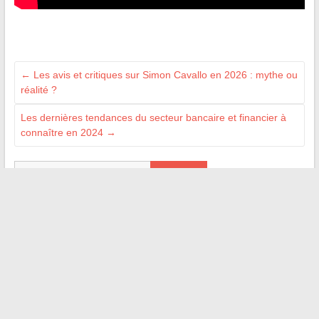
←
Les avis et critiques sur Simon Cavallo en 2026 : mythe ou
réalité ?
Les dernières tendances du secteur bancaire et financier à
connaître en 2024
→
Recherche
LES BLOGS AMIS
yakaz-emploi.fr
www.monsieur-formation.com
annonces-emploi.org
emploi.biz