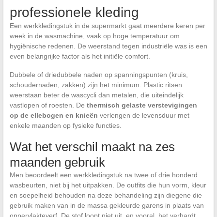
professionele kleding
Een werkkledingstuk in de supermarkt gaat meerdere keren per
week in de wasmachine, vaak op hoge temperatuur om
hygiënische redenen. De weerstand tegen industriële was is een
even belangrijke factor als het initiële comfort.
Dubbele of driedubbele naden op spanningspunten (kruis,
schoudernaden, zakken) zijn het minimum. Plastic ritsen
weerstaan beter de wascycli dan metalen, die uiteindelijk
vastlopen of roesten. De
thermisch gelaste verstevigingen
op de ellebogen en knieën
verlengen de levensduur met
enkele maanden op fysieke functies.
Wat het verschil maakt na zes
maanden gebruik
Men beoordeelt een werkkledingstuk na twee of drie honderd
wasbeurten, niet bij het uitpakken. De outfits die hun vorm, kleur
en soepelheid behouden na deze behandeling zijn diegene die
gebruik maken van in de massa gekleurde garens in plaats van
oppervlakteverf. De stof loopt niet uit, en vooral, het verhardt