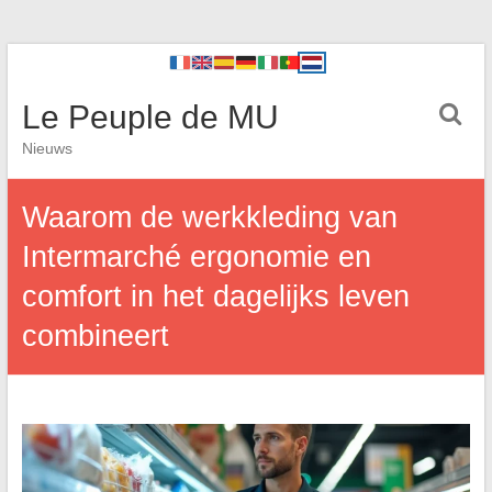
Le Peuple de MU
Nieuws
Waarom de werkkleding van
Intermarché ergonomie en
comfort in het dagelijks leven
combineert