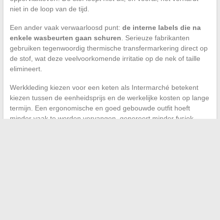
niet in de loop van de tijd.
Een ander vaak verwaarloosd punt:
de interne labels die na
enkele wasbeurten gaan schuren
. Serieuze fabrikanten
gebruiken tegenwoordig thermische transfermarkering direct op
de stof, wat deze veelvoorkomende irritatie op de nek of taille
elimineert.
Werkkleding kiezen voor een keten als Intermarché betekent
kiezen tussen de eenheidsprijs en de werkelijke kosten op lange
termijn. Een ergonomische en goed gebouwde outfit hoeft
minder vaak te worden vervangen, genereert minder fysiek
ongemak en helpt het ziekteverzuim door houdingspijn te
verminderen. Professionele kleding is geen secundaire
uitgavenpost: het is een uitrusting voor het werk, net als een
palletwagen of een kar.
←
10 originele ideeën voor wanddecoratie om uw
buitenzwembad te verfraaien