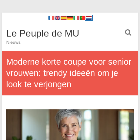
Le Peuple de MU
Nieuws
Moderne korte coupe voor senior
vrouwen: trendy ideeën om je
look te verjongen