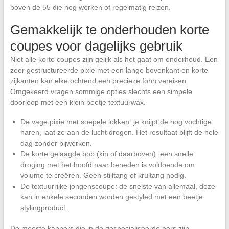
boven de 55 die nog werken of regelmatig reizen.
Gemakkelijk te onderhouden korte
coupes voor dagelijks gebruik
Niet alle korte coupes zijn gelijk als het gaat om onderhoud. Een
zeer gestructureerde pixie met een lange bovenkant en korte
zijkanten kan elke ochtend een precieze föhn vereisen.
Omgekeerd vragen sommige opties slechts een simpele
doorloop met een klein beetje textuurwax.
De vage pixie met soepele lokken: je knijpt de nog vochtige
haren, laat ze aan de lucht drogen. Het resultaat blijft de hele
dag zonder bijwerken.
De korte gelaagde bob (kin of daarboven): een snelle
droging met het hoofd naar beneden is voldoende om
volume te creëren. Geen stijltang of krultang nodig.
De textuurrijke jongenscoupe: de snelste van allemaal, deze
kan in enkele seconden worden gestyled met een beetje
stylingproduct.
De meeste kappers die in de gespecialiseerde pers zijn