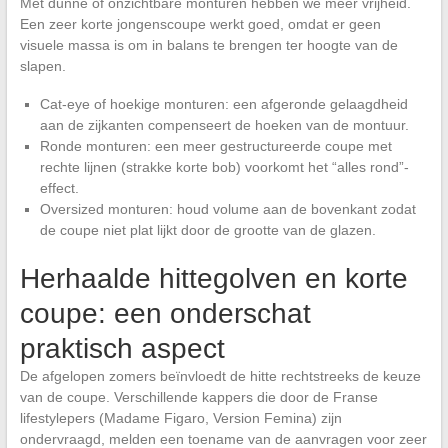
Met dunne of onzichtbare monturen hebben we meer vrijheid.
Een zeer korte jongenscoupe werkt goed, omdat er geen
visuele massa is om in balans te brengen ter hoogte van de
slapen.
Cat-eye of hoekige monturen: een afgeronde gelaagdheid
aan de zijkanten compenseert de hoeken van de montuur.
Ronde monturen: een meer gestructureerde coupe met
rechte lijnen (strakke korte bob) voorkomt het “alles rond”-
effect.
Oversized monturen: houd volume aan de bovenkant zodat
de coupe niet plat lijkt door de grootte van de glazen.
Herhaalde hittegolven en korte
coupe: een onderschat
praktisch aspect
De afgelopen zomers beïnvloedt de hitte rechtstreeks de keuze
van de coupe. Verschillende kappers die door de Franse
lifestylepers (Madame Figaro, Version Femina) zijn
ondervraagd, melden een toename van de aanvragen voor zeer