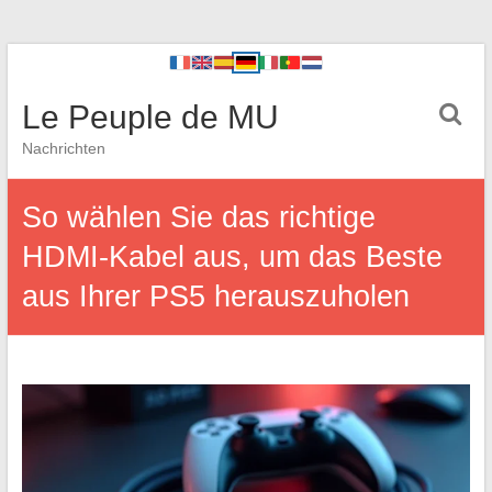
Le Peuple de MU
Nachrichten
So wählen Sie das richtige
HDMI-Kabel aus, um das Beste
aus Ihrer PS5 herauszuholen