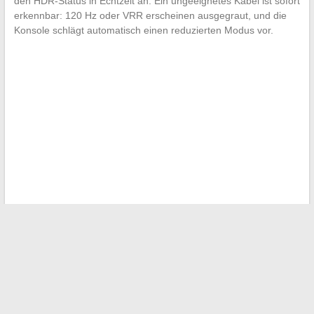
den HDR-Status in Echtzeit an. Ein ungeeignetes Kabel ist sofort
erkennbar: 120 Hz oder VRR erscheinen ausgegraut, und die
Konsole schlägt automatisch einen reduzierten Modus vor.
←
Pflichtangaben zur SIRET-Nummer auf Visitenkarten: Was
das Gesetz sagt