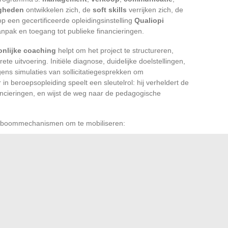
igheden
ontwikkelen zich, de
soft skills
verrijken zich, de
 een gecertificeerde opleidingsinstelling
Qualiopi
npak en toegang tot publieke financieringen.
onlijke coaching
helpt om het project te structureren,
te uitvoering. Initiële diagnose, duidelijke doelstellingen,
lgens simulaties van sollicitatiegesprekken om
n beroepsopleiding speelt een sleutelrol: hij verheldert de
inancieringen, en wijst de weg naar de pedagogische
 hefboommechanismen om te mobiliseren:
ng
, een
kantoorcertificaat
of een traject in
digitale
werkgever voor een
opleidingsontwikkelingsplan
.
aliteit van zijn opleidingen
en zijn opvolging.
 proces: je past je aan de markt aan, waardeert je
r autonomie, advies en gerichte opleidingen samen
 impuls, en breidt het veld van mogelijkheden zich uit.