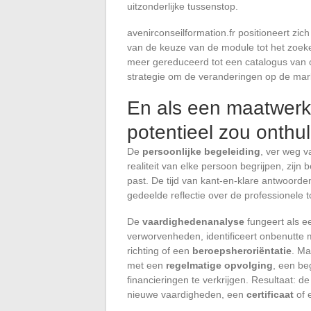
uitzonderlijke tussenstop.
avenirconseilformation.fr positioneert zich
van de keuze van de module tot het zoeke
meer gereduceerd tot een catalogus van c
strategie om de veranderingen op de markt 
En als een maatwerkb
potentieel zou onthu
De
persoonlijke begeleiding
, ver weg v
realiteit van elke persoon begrijpen, zijn
past. De tijd van kant-en-klare antwoorden 
gedeelde reflectie over de professionele 
De
vaardighedenanalyse
fungeert als e
verworvenheden, identificeert onbenutte
richting of een
beroepsheroriëntatie
. Ma
met een
regelmatige opvolging
, een be
financieringen te verkrijgen. Resultaat: de 
nieuwe vaardigheden, een
certificaat
of e