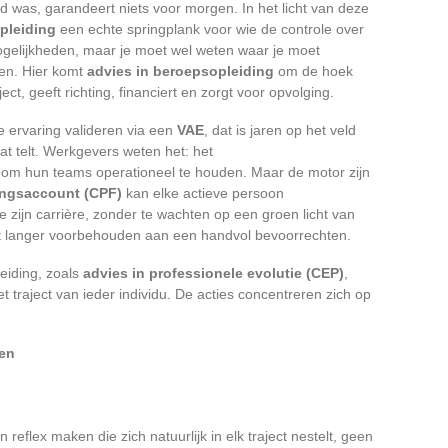
d was, garandeert niets voor morgen. In het licht van deze
pleiding
een echte springplank voor wie de controle over
mogelijkheden, maar je moet wel weten waar je moet
en. Hier komt
advies in beroepsopleiding
om de hoek
ject, geeft richting, financiert en zorgt voor opvolging.
e ervaring valideren via een
VAE
, dat is jaren op het veld
at telt. Werkgevers weten het: het
 om hun teams operationeel te houden. Maar de motor zijn
ingsaccount (CPF)
kan elke actieve persoon
zijn carrière, zonder te wachten op een groen licht van
et langer voorbehouden aan een handvol bevoorrechten.
eiding, zoals
advies in professionele evolutie (CEP)
,
 traject van ieder individu. De acties concentreren zich op
den
 reflex maken die zich natuurlijk in elk traject nestelt, geen