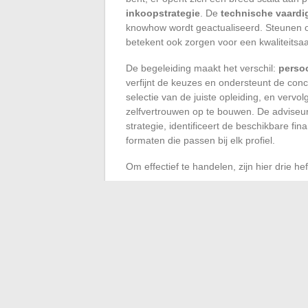
inkoopstrategie
. De
technische vaard
knowhow wordt geactualiseerd. Steunen op
betekent ook zorgen voor een kwaliteitsaa
De begeleiding maakt het verschil:
perso
verfijnt de keuzes en ondersteunt de concre
selectie van de juiste opleiding, en vervo
zelfvertrouwen op te bouwen. De adviseur i
strategie, identificeert de beschikbare f
formaten die passen bij elk profiel.
Om effectief te handelen, zijn hier drie
Gebruik uw
CPF
voor een
taalopleidi
marketing
.
Vraag de steun van een
OPCO
of uw 
Kies een erkende instelling voor de
kw
Vaardigheden ontwikkelen is een langdurig
ervaring, en beveiligt je traject. Wannee
vooruitgaan, krijgt de carrière een nieuwe