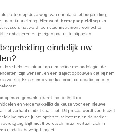
 als partner op deze weg, van oriëntatie tot begeleiding,
n naar financiering. Hier wordt
beroepsopleiding
niet
ursussen: het wordt een stuurinstrument, een echte
te anticiperen en je eigen pad uit te stippelen.
egeleiding eindelijk uw
llen?
an loze beloftes, steunt op een solide methodologie: de
 behoeften, zijn wensen, en een traject opbouwen dat bij hem
is voorbij. Er is ruimte voor luisteren, co-creatie, en een
toekomst.
en op maat gemaakte kaart: het onthult de
 middelen en vergemakkelijkt de keuze voor een nieuwe
ar het verhaal eindigt daar niet. Dit proces wordt voortgezet
geleiding om de juiste opties te selecteren en de nodige
vooruitgang blijft niet theoretisch, maar vertaalt zich in
en eindelijk beveiligd traject.