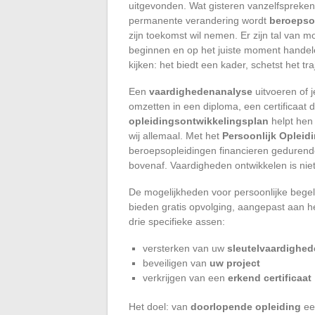
uitgevonden. Wat gisteren vanzelfspreken
permanente verandering wordt
beroepso
zijn toekomst wil nemen. Er zijn tal van 
beginnen en op het juiste moment handel
kijken: het biedt een kader, schetst het tra
Een
vaardighedenanalyse
uitvoeren of j
omzetten in een diploma, een certificaat d
opleidingsontwikkelingsplan
helpt hen
wij allemaal. Met het
Persoonlijk Opleid
beroepsopleidingen financieren gedurende 
bovenaf. Vaardigheden ontwikkelen is ni
De mogelijkheden voor persoonlijke begel
bieden gratis opvolging, aangepast aan het
drie specifieke assen:
versterken van uw
sleutelvaardighe
beveiligen van
uw project
verkrijgen van een
erkend certificaat
Het doel: van
doorlopende opleiding
een