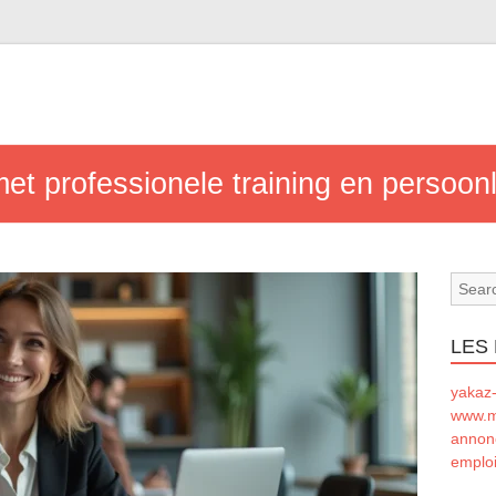
et professionele training en persoonl
LES
yakaz-
www.m
annon
emploi