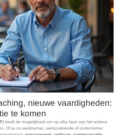
oaching, nieuwe vaardigheden:
ctie te komen
F)
biedt de mogelijkheid om op elke fase van het actieve
ren. Of je nu werknemer, werkzoekende of ondernemer
 programma’s:
management
,
verkoop
,
communicatie
,