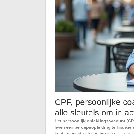
CPF, persoonlijke c
alle sleutels om in a
Het
persoonlijk opleidingsaccount (CP
leven een
beroepsopleiding
te financie
bent, er opent zich een breed scala aan