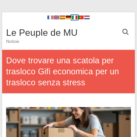
Le Peuple de MU
Notizie
Dove trovare una scatola per
trasloco Gifi economica per un
trasloco senza stress