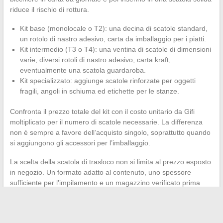
riduce il rischio di rottura.
Kit base (monolocale o T2): una decina di scatole standard,
un rotolo di nastro adesivo, carta da imballaggio per i piatti.
Kit intermedio (T3 o T4): una ventina di scatole di dimensioni
varie, diversi rotoli di nastro adesivo, carta kraft,
eventualmente una scatola guardaroba.
Kit specializzato: aggiunge scatole rinforzate per oggetti
fragili, angoli in schiuma ed etichette per le stanze.
Confronta il prezzo totale del kit con il costo unitario da Gifi
moltiplicato per il numero di scatole necessarie. La differenza
non è sempre a favore dell’acquisto singolo, soprattutto quando
si aggiungono gli accessori per l’imballaggio.
La scelta della scatola di trasloco non si limita al prezzo esposto
in negozio. Un formato adatto al contenuto, uno spessore
sufficiente per l’impilamento e un magazzino verificato prima
dello spostamento in negozio fanno risparmiare tempo, denaro
e soprattutto qualche piatto.