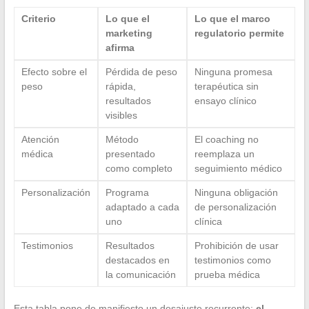
Criterio
Lo que el
Lo que el marco
marketing
regulatorio permite
afirma
Efecto sobre el
Pérdida de peso
Ninguna promesa
peso
rápida,
terapéutica sin
resultados
ensayo clínico
visibles
Atención
Método
El coaching no
médica
presentado
reemplaza un
como completo
seguimiento médico
Personalización
Programa
Ninguna obligación
adaptado a cada
de personalización
uno
clínica
Testimonios
Resultados
Prohibición de usar
destacados en
testimonios como
la comunicación
prueba médica
Esta tabla pone de manifiesto un desajuste recurrente:
el