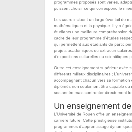
programmes proposés sont variés, adaptab
puissent choisir ce qui correspond le mie
Les cours incluent un large éventail de ma
mathématiques et la physique. Il y a égal
étudiants une meilleure compréhension de
cadre de leur programme d’études respecti
qui permettent aux étudiants de participer 
projets académiques ou extracurriculaires
d’expositions culturelles ou scientifiques po
Outre cet enseignement supérieur axée s
différents milieux disciplinaires ; L’unive
accompagnant chacun vers sa formation op
diplômés non seulement être capable du ma
ses année mais confronter directement lors
Un enseignement de q
L’Université de Rouen offre un enseignemen
carrière future. Cette prestigieuse insti
programmes d’apprentissage dynamiques 