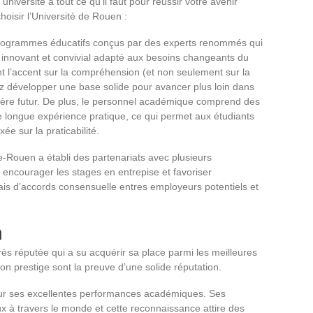
niversité a tout ce qu’il faut pour réussir votre avenir
hoisir l’Université de Rouen :
programmes éducatifs conçus par des experts renommés qui
innovant et convivial adapté aux besoins changeants du
t l’accent sur la compréhension (et non seulement sur la
ez développer une base solide pour avancer plus loin dans
ière futur. De plus, le personnel académique comprend des
longue expérience pratique, ce qui permet aux étudiants
e sur la praticabilité.
e-Rouen a établi des partenariats avec plusieurs
r encourager les stages en entrepise et favoriser
ais d’accords consensuelle entres employeurs potentiels et
n
très réputée qui a su acquérir sa place parmi les meilleures
son prestige sont la preuve d’une solide réputation.
pour ses excellentes performances académiques. Ses
x à travers le monde et cette reconnaissance attire des