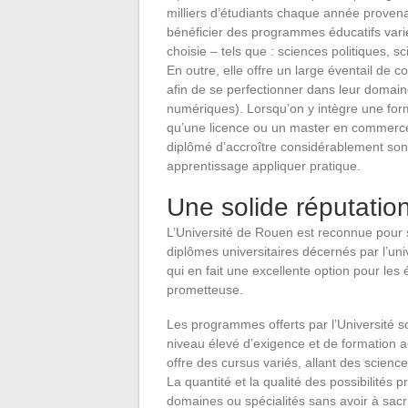
milliers d’étudiants chaque année provena
bénéficier des programmes éducatifs variés
choisie – tels que : sciences politiques, sc
En outre, elle offre un large éventail de c
afin de se perfectionner dans leur domai
numériques). Lorsqu’on y intègre une form
qu’une licence ou un master en commerce 
diplômé d’accroître considérablement son 
apprentissage appliquer pratique.
Une solide réputation 
L’Université de Rouen est reconnue pour 
diplômes universitaires décernés par l’uni
qui en fait une excellente option pour les
prometteuse.
Les programmes offerts par l’Université s
niveau élevé d’exigence et de formation ac
offre des cursus variés, allant des scienc
La quantité et la qualité des possibilités
domaines ou spécialités sans avoir à sacrifi